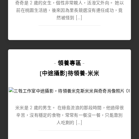
奇奇是 2 歲的女生，個性非常親人，活潑又外向。 她以
前在桃園生活過，後來因為里長競選沒有連任成功，竟
然被怪到 […]
領養專區
-
-
[中途攝影]待領養-米米
米米是 2 歲的男生。 在綠島流浪的那段時間，他過得很
辛苦，沒有穩定的食物，常常有一餐沒一餐，只能靠別
人吃剩的 […]