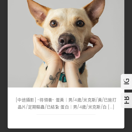
[中途攝影] -待領養- 蛋黃｜男/4歲/米克斯/黃/已施打
晶片/定期驅蟲/已結紮 蛋白｜男/4歲/米克斯/白 […]