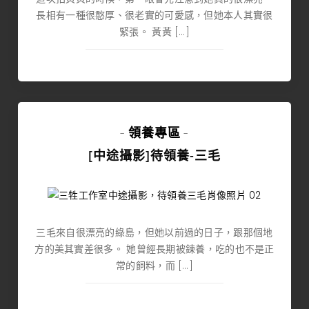
長相有一種很憨厚、很老實的可愛感，但她本人其實很
緊張。 黃黃 […]
領養專區
-
-
[中途攝影]待領養-三毛
三毛來自很漂亮的綠島，但她以前過的日子，跟那個地
方的美其實差很多。 她曾經長期被鍊養，吃的也不是正
常的飼料，而 […]