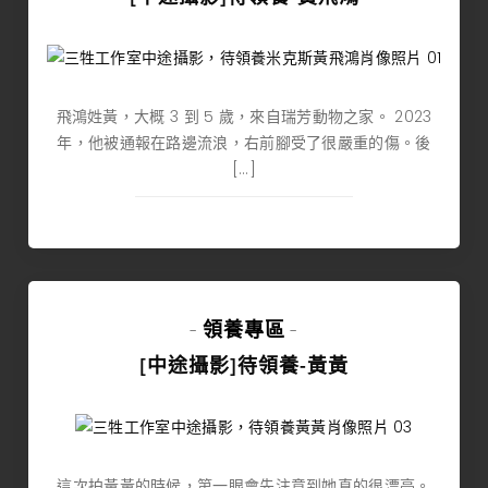
飛鴻姓黃，大概 3 到 5 歲，來自瑞芳動物之家。 2023
年，他被通報在路邊流浪，右前腳受了很嚴重的傷。後
[…]
領養專區
-
-
[中途攝影]待領養-黃黃
這次拍黃黃的時候，第一眼會先注意到她真的很漂亮。