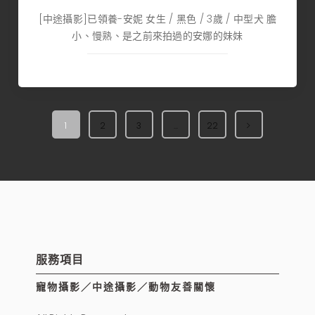
[中途攝影]已領養-安妮 女生 / 黑色 / 3歲 / 中型犬 膽
小、慢熟、是之前來拍過的安娜的妹妹
1
2
3
...
22
服務項目
寵物攝影／中途攝影／動物友善關懷