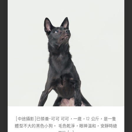
[中途攝影]已領養-可可 可可，一歲，12 公斤，是一隻
體型不大的黑色小狗。 毛色乾淨，眼神溫和，安靜時總