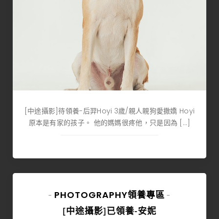
[中途攝影]待領養-后羿Hoyi 3歲/親人親狗愛撒嬌 Hoyi
原本是有家的孩子。 他的媽媽很疼他，只是因為 […]
PHOTOGRAPHY
領養專區
-
-
[中途攝影]已領養-安妮