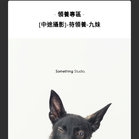
領養專區
-
-
[中途攝影]-待領養-九妹