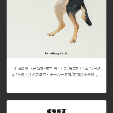
[中途攝影] -已領養-布丁 男生/1歲/米克斯/黑黃色/已結
紮/已施打狂犬病疫苗、十一合一疫苗/定期投藥全能 […]
領養專區
-
-