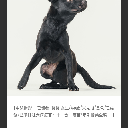
[中途攝影] -已領養-馨馨 女生/約1歲/米克斯/黑色/已結
紮/已施打狂犬病疫苗、十一合一疫苗/定期投藥全能 […]