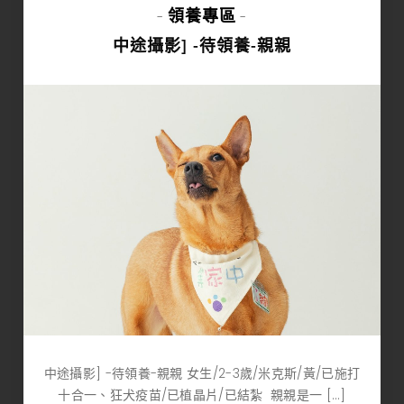
領養專區
-
-
中途攝影] -待領養-親親
中途攝影] -待領養-親親 女生/2-3歲/米克斯/黃/已施打
十合一、狂犬疫苗/已植晶片/已結紮 ​ 親親是一 […]