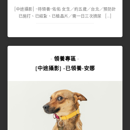
[中途攝影] -待領養-佑佑 女生／約五歲／台北／預防針
已施打、已結紮、已植晶片／需一日三次擠尿 […]
領養專區
-
-
[中途攝影] -已領養-安娜