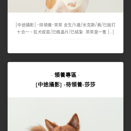
[中途攝影] -待領養-茶茶 女生/5歲/米克斯/黃/已施打
十合一、狂犬疫苗/已植晶片/已結紮 ​ 茶茶是一隻 […]
領養專區
-
-
[中途攝影] -待領養-莎莎