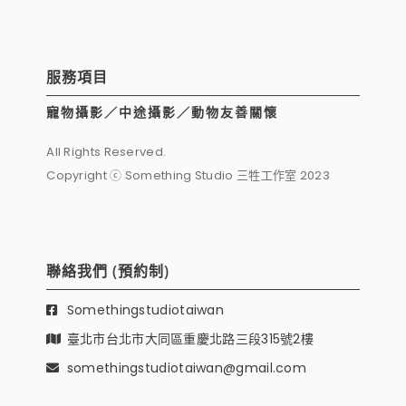
服務項目
寵物攝影／中途攝影／動物友善關懷
All Rights Reserved.
Copyright ⓒ Something Studio 三牲工作室 2023
聯絡我們 (預約制)
Somethingstudiotaiwan
臺北市台北市大同區重慶北路三段315號2樓
somethingstudiotaiwan@gmail.com