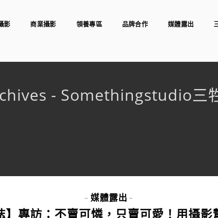
攝影
商業攝影
領養專區
品牌合作
媒體露出
chives - Somethingstudi
媒體露出
-
-
誌】專訪：不賣可憐，只賣可愛！用攝影