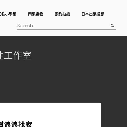
三牲小學堂
四果選物
預約拍攝
日本出張撮影
o三牲工作室
幫浪浪找家