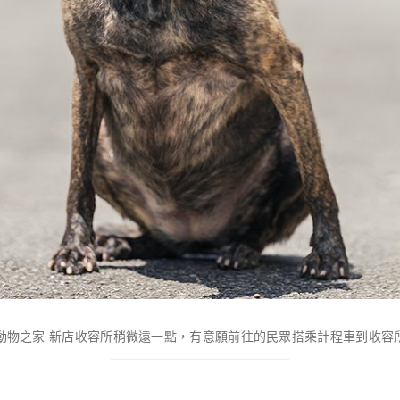
店動物之家 新店收容所稍微遠一點，有意願前往的民眾搭乘計程車到收容所