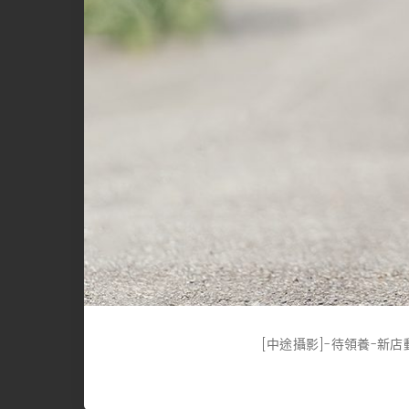
[中途攝影]-待領養-新