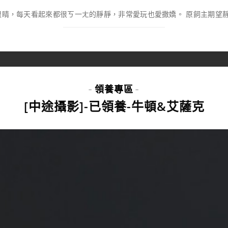
眼睛，每天看起來都很ㄎ一ㄤ的靜靜，非常愛玩也愛撒嬌。 原飼主期望靜靜
領養專區
-
-
[中途攝影]-已領養-牛頓&艾薩克