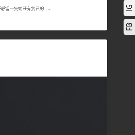
當一隻端莊有氣質的 […]