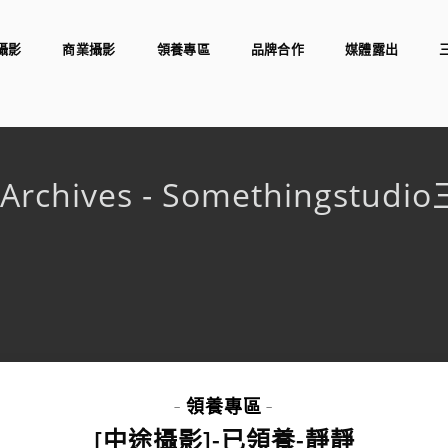
攝影
商業攝影
領養專區
品牌合作
媒體露出
t Archives - Somethingst
領養專區
-
-
[中途攝影]-已領養-靜靜