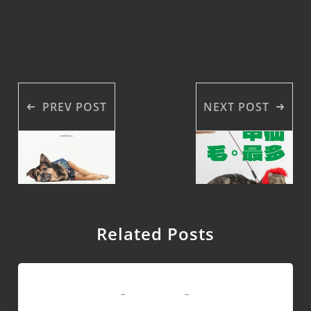
PREV POST
NEXT POST
Related Posts
商業攝影
-
-