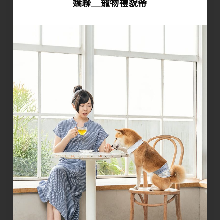
嬌聯＿寵物禮貌帶