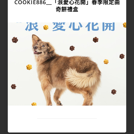
COOKIE886＿「浪愛心花開」春季限定曲
奇餅禮盒