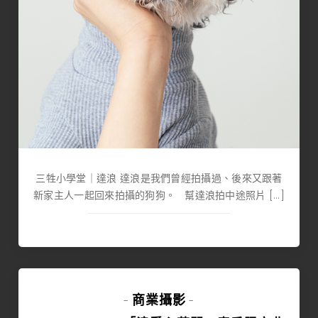
三牲小學堂｜達浪 達浪是我們曾經拍攝過、後來又跟著
新家主人一起回來拍攝的狗狗。 幫達浪拍中途照片 […]
商業攝影
-
-