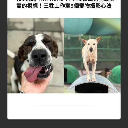
實的模樣！三牲工作室3個寵物攝影心法