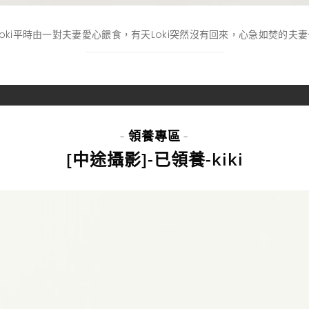
ki平時由一對夫妻愛心餵食，有天Loki突然沒有回來，心急如焚的夫妻一直
領養專區
-
-
[中途攝影]-已領養-kiki