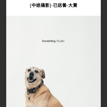
[中途攝影]-已送養-大寶