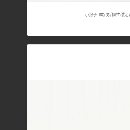
小猴子 1歲/男/個性穩