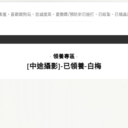
定害羞，喜歡跟狗玩，忠誠度高，愛撒嬌/預防針已施打、已結紮、已植晶片
領養專區
-
-
[中途攝影]-已領養-白梅