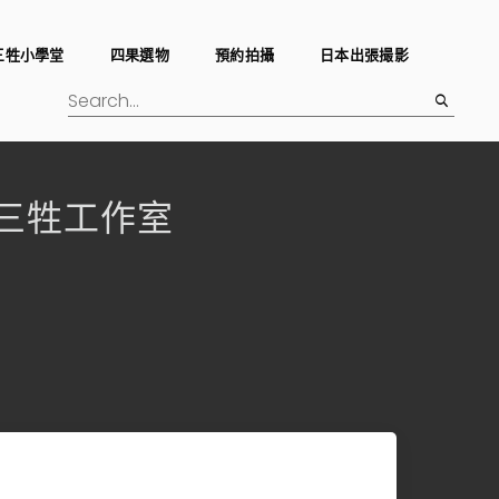
三牲小學堂
四果選物
預約拍攝
日本出張撮影
udio三牲工作室