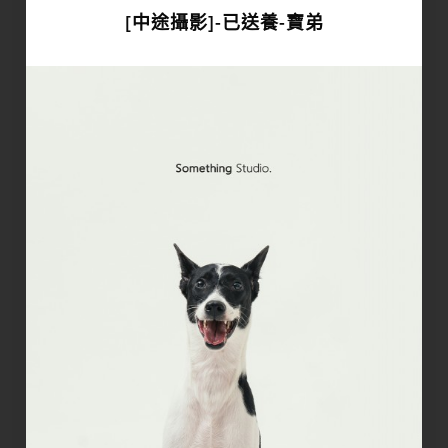
[中途攝影]-已送養-寶弟