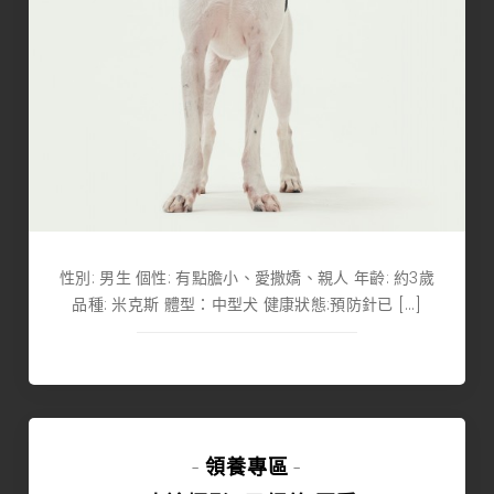
性別: 男生 個性: 有點膽小、愛撒嬌、親人 年齡: 約3歲
品種: 米克斯 體型：中型犬 健康狀態:預防針已 […]
領養專區
-
-