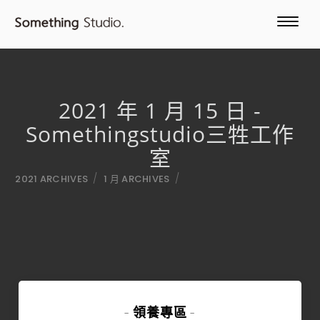
2021 年 1 月 15 日 -
Somethingstudio三牲工作
室
/
/
2021 ARCHIVES
1 月 ARCHIVES
領養專區
-
-