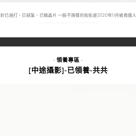
已施打、已結紮、已植晶片 一臉不屑樣的佑佑是2020年11月被救援人
領養專區
-
-
[中途攝影]-已領養-共共