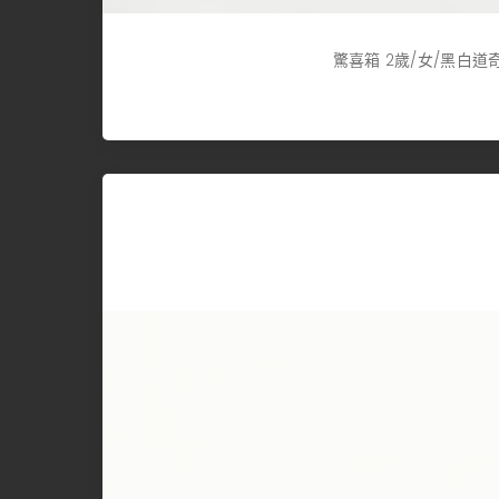
驚喜箱 2歲/女/黑白