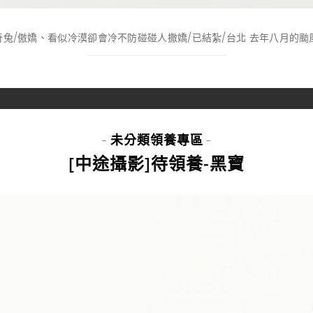
道奇兔/傲嬌、看似冷漠卻會冷不防碰碰人撒嬌/已結紮/台北 去年八月的颱風
未分類
領養專區
-
-
[中途攝影]待領養-黑寶