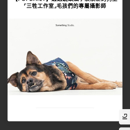
⌜三牲工作室⌟毛孩們的專屬攝影師