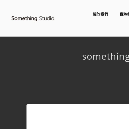
關於我們
寵物
somethin