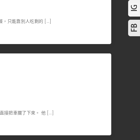
，只能靠別人吃剩的 […]
把車攔了下來。 他 […]