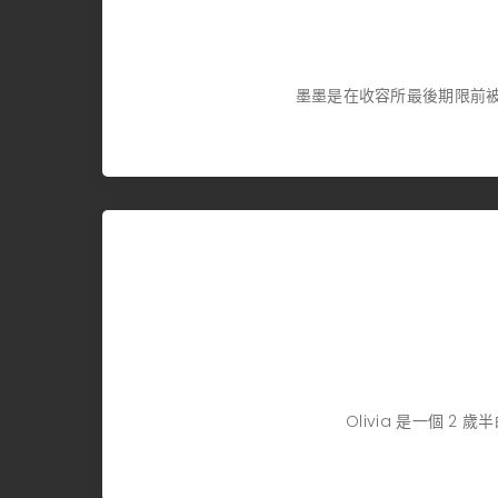
墨墨是在收容所最後期限前被
Olivia 是一個 