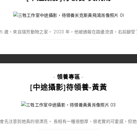
 5 歲，來自瑞芳動物之家。 2023 年，他被通報在路邊流浪，右前腳受
領養專區
-
-
[中途攝影]待領養-黃黃
會先注意到她真的很漂亮。 長相有一種很憨厚、很老實的可愛感，但她本人