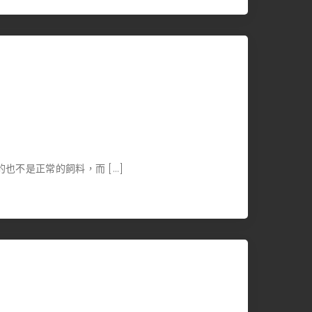
也不是正常的飼料，而 […]