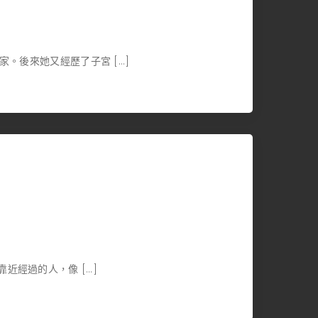
。後來她又經歷了子宮 […]
靠近經過的人，像 […]