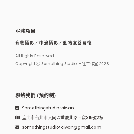
服務項目
寵物攝影／中途攝影／動物友善關懷
All Rights Reserved.
Copyright ⓒ Something Studio 三牲工作室 2023
聯絡我們 (預約制)
Somethingstudiotaiwan
臺北市台北市大同區重慶北路三段315號2樓
somethingstudiotaiwan@gmail.com