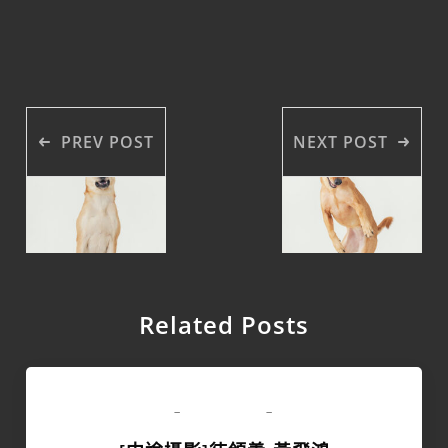
PREV POST
NEXT POST
Related Posts
領養專區
-
-