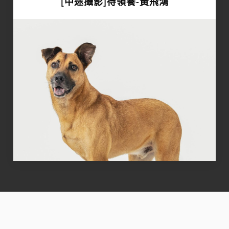
[中途攝影]待領養-黃飛鴻