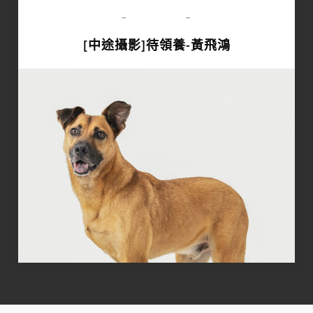
領養專區
-
-
[中途攝影]待領養-黃飛鴻