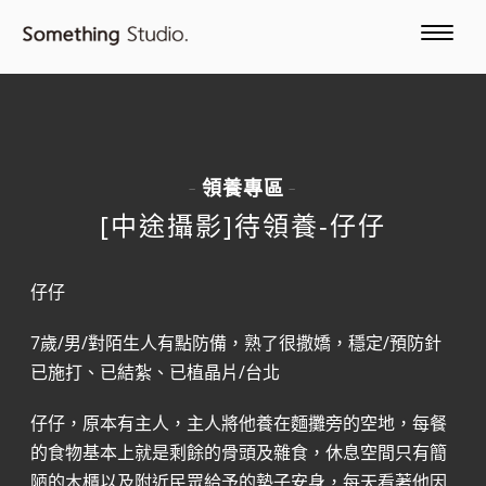
領養專區
-
-
[中途攝影]待領養-仔仔
仔仔
7歲/男/對陌生人有點防備，熟了很撒嬌，穩定/預防針
已施打、已結紮、已植晶片/台北
仔仔，原本有主人，主人將他養在麵攤旁的空地，每餐
的食物基本上就是剩餘的骨頭及雜食，休息空間只有簡
陋的木櫃以及附近民眾給予的墊子安身，每天看著他因