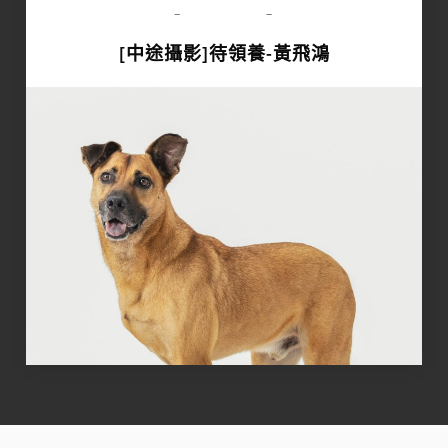
領養專區
-
-
[中途攝影]待領養-黃飛鴻