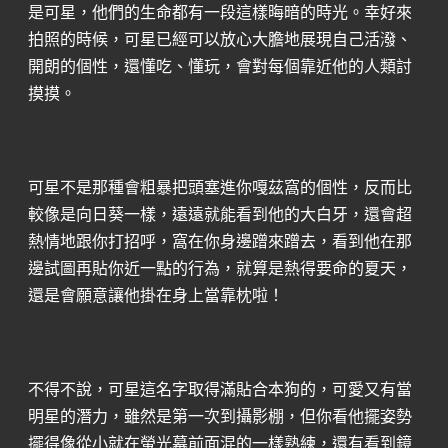
是可星，他們的生命都有一段這樣晦暗的時光。幸好來
拍照的時候，可星已經可以放心大膽地展現自己活潑、
開朗的個性，還懂吃、懂玩，會對每個靠近他的人類討
摸摸。
可星不是那種會粗暴把頭塞進你嘎茲窩的個性，反而比
較像是向日葵一樣，遠遠就能看到他的大白牙，還會超
熱情地跟你打招呼，窩在你身邊蹭來蹭去，看到他在那
邊試圖再貼你近一點的行為，就算是熱得要命的夏天，
還是會願意讓他掛在身上當靠枕啦！
不得不說，可星這名字取得滿貼合本狗的，可愛又有當
明星的潛力，雖然是第一次到攝影棚，但你看他擺姿勢
擺得像從小就在螢光幕前面混的一樣熟練，還有看到鏡