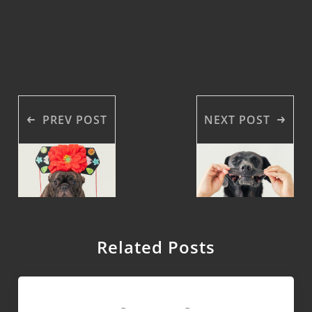
PREV POST
NEXT POST
Related Posts
領養專區
-
-