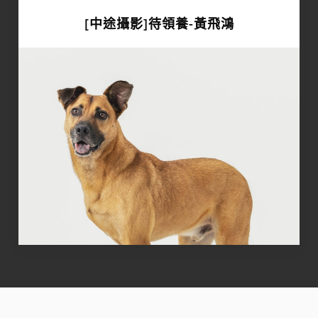
[中途攝影]待領養-黃飛鴻