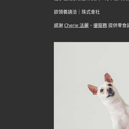
欲領養請洽｜珠式會社
感謝
Cherie 法麗
、
優寵務
提供零食