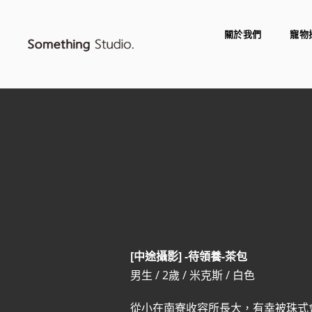
關於我們
寵物
[中途攝影] -待領養-茶包
男生 / 2歲 / 米克斯 / 白色
從小在南寮收容所長大，有幸被珠式