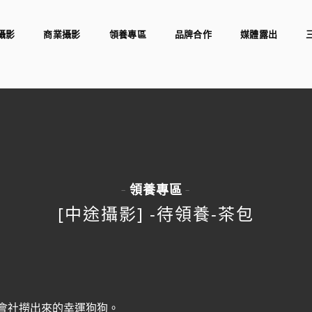
攝影
商業攝影
領養專區
品牌合作
媒體露出
領養專區
-
-
[中途攝影] -待領養-茶包
會社撈出來的幸運狗狗。