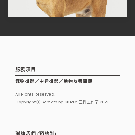
服務項目
寵物攝影／中途攝影／動物友善關懷
All Rights Reserved.
Copyright ⓒ Something Studio 三牲工作室 2023
聯絡我們 (預約制)