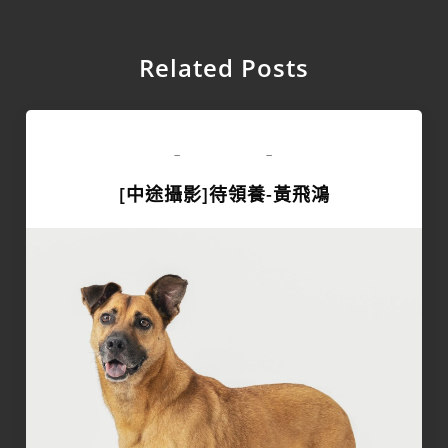
Related Posts
領養專區
-
-
[中途攝影]待領養-黃飛鴻