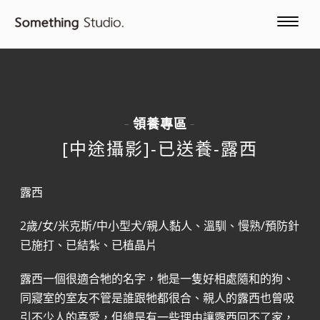
領養專區
-
-
[中途攝影]-已送養-露西
露西
2歲/女/米克斯/中小型犬/親人黏人、溫馴、慢熟/預防針
已施打、已結紮、已植晶片
露西一個很適合牠的名字，牠是一隻好相處隨和的狗、
同寢室的室友不管是誰跟牠都很合、親人的露西也曾吸
引不少人的喜愛，但總是有一些理由讓露西回不了家，