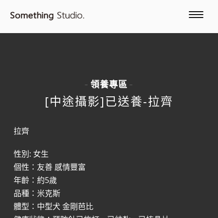
領養專區
-
-
[中途攝影]已送養-拉齊
拉齊
性別: 女生
個性：友善 感情豐富
年齡：約5歲
品種：米克斯
體型：中型犬 金剛芭比