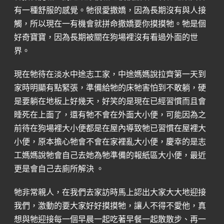
有一種舒服的感覺。牠很愛撒嬌，因為長期沒有與人接
觸，所以現在一有機會就拼命撒嬌要你摸摸牠。牠是個
好奇寶寶，因為長期被關在狗場裡沒有看過外面的世
界。
現在牠待在淡水中途志工家，中途媽媽說拉齊第一天到
家時明顯有點緊張，準備給牠的床牠害怕到不敢躺，硬
是要躺在地板上好幾天，好笑的是現在已經習慣而且會
睡死在上面了，還有牠不會在外面大小便，可能因為之
前待在狗場裡大小便都是在屋內導致牠已習慣在屋裡大
小便，原本擔心牠會不會在家裡亂大小便，慶幸的是志
工媽媽說牠會自己去她為牠準備的報紙區大小便，最近
更是會自己去廁所解決 。
牠非常親人，在我們去家訪時馬上認出大家大大地迎接
我們，激動的要大家好好摸摸牠，讓人不得不愛他，真
想與牠迎接每一個早晨一起吃著早餐一起散散步、再一