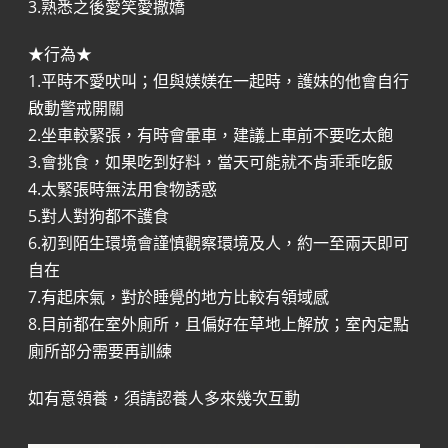
3.熟悉之後愛笑愛撒嬌
★行為★
1.平時不愛吠叫；但與媄媄在一起時，護妹的他會自行
啟動警戒開關
2.坐車較緊張，有時會暈車，建議上車前不要吃太飽
3.會挑食，如果吃到好料，當天可能就不肯乖乖吃飯
4.太緊張時無法用食物誘惑
5.對人對狗都不護食
6.初到陌生環境會謹慎觀察環境及人，約一至兩天即可
自在
7.有起床氣，對於睡覺的地方比較有領域感
8.目前都在室外廁所，且偏好在草地上解放；室內定點
廁所部分需要再訓練
如有意領養，須請認養人多來幾次互動