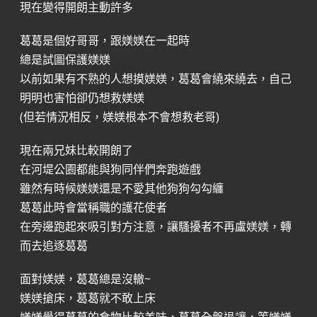
現在變得開朗主動許多
葛葛是個好哥哥，跟媄媄在一起時
總是試圖保護媄媄
以前如果有不熟的人想摸媄媄，葛葛會繞來繞去，自己
明明也害怕卻仍想救媄媄
(但若情況相反，媄媄根本不會想救老哥)
現在兩兄妹比較開朗了
在河堤公園都能與狗同伴們奔跑遊戲
雖然有時候媄媄還是不愛其他狗狗勾勾纏
葛葛此時會當稱職的護花使者
在旁邊跑起來吸引對方注意，讓騷擾者不再盧媄媄，轉
而去追逐葛葛
面對媄媄，葛葛總是沒轍~
媄媄搶床，葛葛就不敢上床