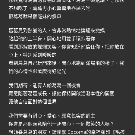
媄媄覺得葛葛的食物比較美味，葛葛全盤退讓，等媄媄
不想吃了，葛葛再小心翼翼地靠過去吃
傻葛葛就是個寵妹的傻瓜
葛葛見到熟識的人，會非常熱情地撲過來撒嬌
站起他的上半身，開心地用雙手環抱著你
看到那綻放的燦爛笑容，你會知道他信任你，把你放在
心上，特別感到暖暖的
看到葛葛自己玩開來後，開心地跑到滿場飛的樣子，我
們的心情也跟著變得好陽光
我們期待，能有人給葛葛一個機會
願意陪著葛葛成長，讓他保持開啟活潑本性的開關
讓他自信面對這個世界！
我們需要有耐心、愛心、願意包容的飼主
你會是那個願意陪他一起開心、一同歡笑的人嗎？
想領養葛葛的朋友，請聯繫 Cocoma的幸福腳印【毛孩