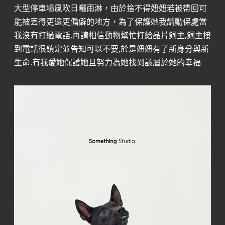
大型停車場風吹日曬雨淋，由於捨不得妞妞若被帶回可
能被丟得更遠更偏僻的地方，為了保護她我請動保處當
我沒有打過電話,再請相信動物幫忙打給晶片飼主,飼主接
到電話很鎮定並告知可以不要,於是妞妞有了新身分與新
生命.有我愛她保護她且努力為她找到該屬於她的幸福