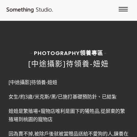
PHOTOGRAPHY
領養專區
-
-
[中途攝影]待領養-妞妞
[中途攝影]待領養-妞妞
女生/約3歲/米克斯/黑/已施打基礎預防針、已結紮
妞妞是繁殖場+寵物店唯利是圖下的犧牲品,從屏東的繁
殖場到桃園的寵物店
因為賣不掉,被除戶後就被當贈品送給不愛狗的人,鍊養在