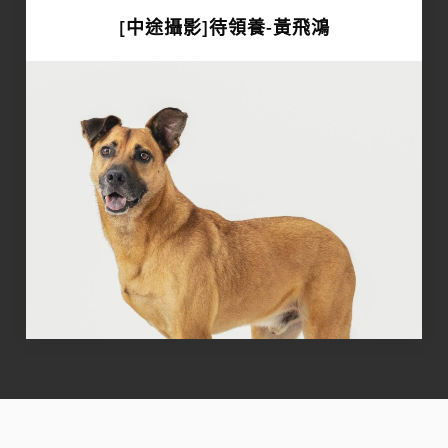
[中途攝影]待領養-黃飛鴻