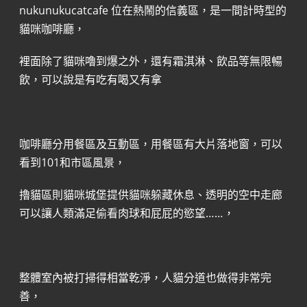
nukunukucatcafe 位在熱鬧的信義區，是一間計時型的
貓咪咖啡廳，
裡面除了貓咪嚕到爆之外，還有霜淇淋、飲品等無限暢
飲，可以說是有吃有喝又有拿
咖啡廳分用餐區及互動區，用餐區有大片落地窗，可以
看到101和市區風景，
擼貓區則貓咪城堡提供貓咪躲藏休息、透明的空中走廊
可以讓人類滿足偷看肉球和屁屁的慾望……，
整體室內被打掃得相當乾淨，人貓分道也做得非常完
善，