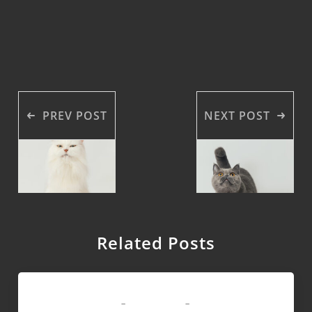
PREV POST
NEXT POST
Related Posts
領養專區
-
-