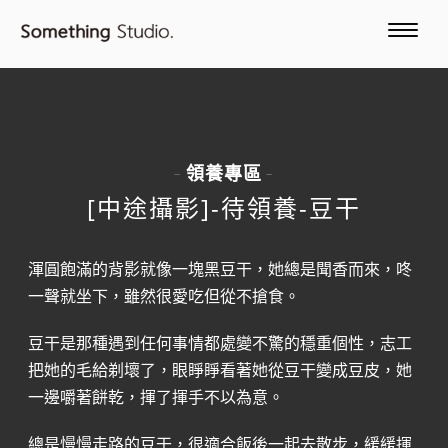
領養專區
-
-
[中途攝影]-待領養-豆干
渾圓飽滿的背影就像一塊黑豆干，她總是聞香而來，咚
一聲就坐下，雖然很愛吃但從不搶食。
豆干是那種遇到任何事情都處變不驚的穩重個性，志工
把她的毛給剃壞了，眼睜睜看著她從豆干變成豆皮，她
一邊嚼著餅乾，揮了揮手不以為意。
總是慢慢走路的豆干，很適合飯後一起去散步，緩緩揮